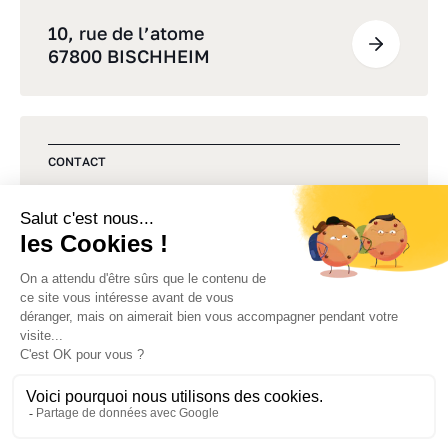
10, rue de l’atome
67800 BISCHHEIM
CONTACT
Une question, un projet ?
Commençons par un premier
échange
Politique de confidentialité
Mentions légales
Gestion des cookies
Plan du site
Accessibilité : partiellement conforme
Made by Izhak