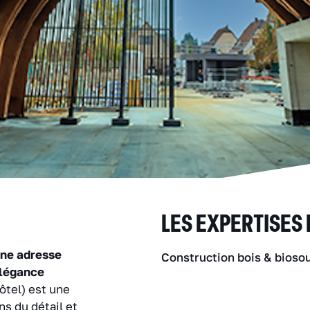
LES EXPERTISES
une adresse
Construction bois & bioso
élégance
ôtel) est une
s du détail et