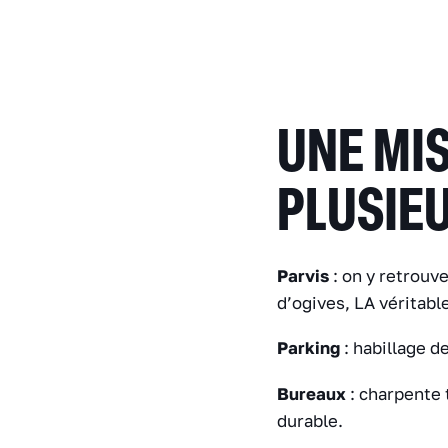
UNE MIS
PLUSIE
Parvis
: on y retrouv
d’ogives, LA véritabl
Parking
: habillage d
Bureaux
: charpente 
durable.