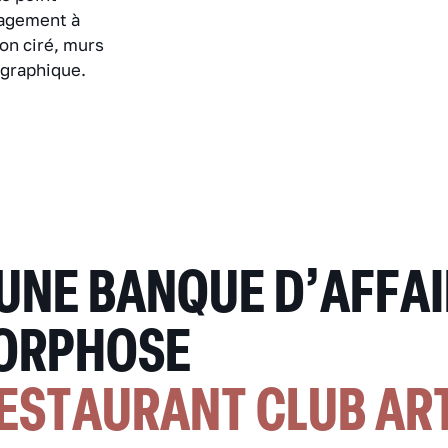
nagement à
ton ciré, murs
 graphique.
UNE BANQUE D’AFFAI
ORPHOSE
RESTAURANT CLUB AR