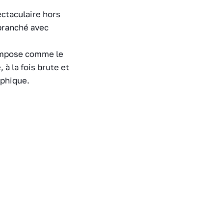
ctaculaire hors
 branché avec
’impose comme le
à la fois brute et
aphique.