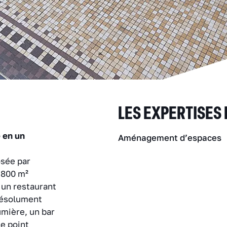
LES EXPERTISES
 en un
Aménagement d’espaces
sée par
 800 m²
 un restaurant
résolument
mière, un bar
e point